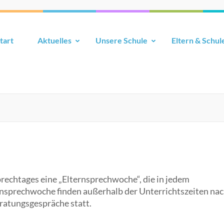
tart
Aktuelles
Unsere Schule
Eltern & Schul
sprechtages eine „Elternsprechwoche“, die in jedem
ternsprechwoche finden außerhalb der Unterrichtszeiten na
eratungsgespräche statt.