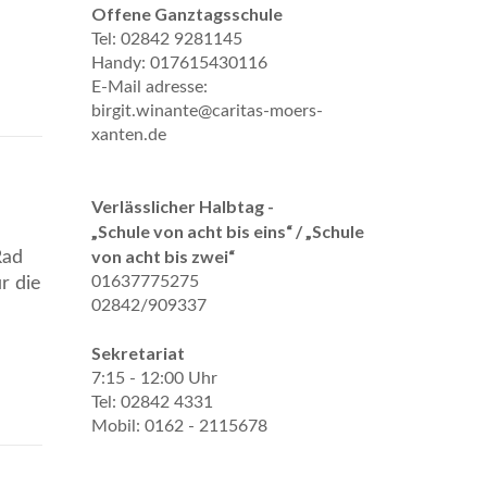
Offene Ganztagsschule
Tel: 02842 9281145
Handy: 017615430116
E-Mail adresse:
birgit.winante@caritas-moers-
xanten.de
Verlässlicher Halbtag -
„Schule von acht bis eins“ / „Schule
von acht bis zwei“
Rad
01637775275
r die
02842/909337
Sekretariat
7:15 - 12:00 Uhr
Tel: 02842 4331
Mobil: 0162 - 2115678