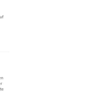
uf
en
er
te