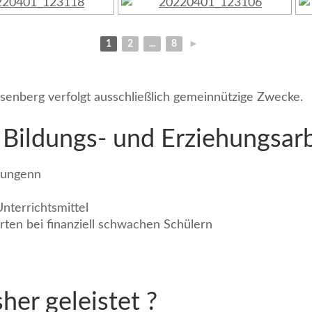
1
2
...
8
►
senberg verfolgt ausschließlich gemeinnützige Zwecke.
e Bildungs- und Erziehungsar
ltungenn
nterrichtsmittel
ten bei finanziell schwachen Schülern
her geleistet ?